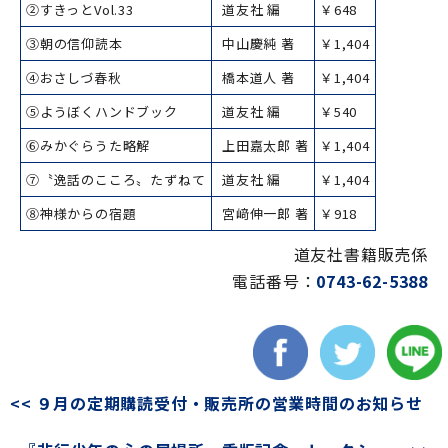
②すきっとVol.33
道友社 編
￥648
③朝の信仰読本
中山慶純 著
￥1,404
④おさしづ春秋
橋本道人 著
￥1,404
⑤ようぼくハンドブック
道友社 編
￥540
⑥みかぐらうた略解
上田嘉太郎 著
￥1,404
⑦〝逸話のこころ〟たずねて
道友社 編
￥1,404
⑧神様からの宿題
宮﨑伸一郎 著
￥918
道友社書籍販売係
電話番号：
0743-62-5388
<< ９月の定期購読受付・販売所の営業時間のお知らせ