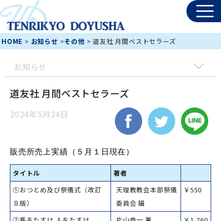
HOME
>
お知らせ
>
その他
> 道友社 月間ベストセラーズ
お知らせ
道友社 月間ベストセラーズ
2024年5月24日
販売所売上実績（５
月１
日現在）
タイトル
著者
①おつとめ及び祭儀式（改訂
天理教教会本部祭儀
￥550
８版）
委員会 編
②馬をたすけ 人をたすけ
片山恭一 著
￥1,760