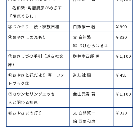
名伯楽･角居勝彦がめざす
「陽気ぐらし」
③おかえり 続・家族日和
白熊繁一 著
￥990
④おやさまの温もり
文 白熊繁一
￥330
絵 おけむらはるえ
⑤おさしづの手引（道友社文
桝井孝四郎 著
￥1,100
庫）
⑥おやさと花だより 春 フォ
道友社 編
￥495
トブック③
⑦カウンセリングエッセー
金山元春 著
￥1,100
人と関わる知恵
⑧おやさまの灯り
文 白熊繁一
￥330
絵 西薗和泉