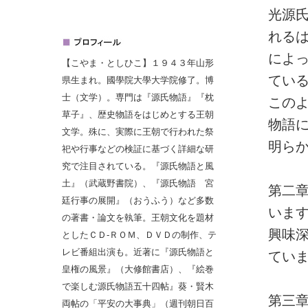
光源
れる
によ
【こやま・としひこ】１９４３年山形
てい
県生まれ。國學院大學大学院修了。博
士（文学）。専門は『源氏物語』『枕
この
草子』、歴史物語をはじめとする王朝
物語
文学。殊に、実際に王朝で行われた祭
明ら
祀や行事などの検証に基づく詳細な研
究で注目されている。『源氏物語と風
土』（武蔵野書院）、『源氏物語 宮
第二
廷行事の展開』（おうふう）など多数
いま
の著書・論文を執筆。王朝文化を題材
興味
としたＣＤ‐ＲＯＭ、ＤＶＤの制作、テ
レビ番組出演も。近著に『源氏物語と
てい
皇権の風景』（大修館書店）、『絵巻
で楽しむ源氏物語五十四帖』葵・賢木
第三
両帖の「平安の大事典」（週刊朝日百