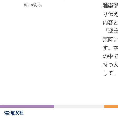
雅楽
科）がある。
り伝
内容
『源
実際
す。
の中
持つ
して